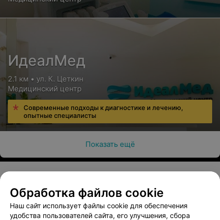
ИдеалМед
2.1 км • ул. К. Цеткин
Медицинский центр
Современные подходы к диагностике и лечению,
опытные специалисты
Показать ещё
Обработка файлов cookie
О проекте
Новости проекта
Размещение рекламы
Наш сайт использует файлы cookie для обеспечения
Медицинский маркетинг
Публичный договор
удобства пользователей сайта, его улучшения, сбора