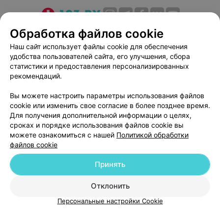
О проекте
Новости проекта
Размещение рекламы
Обработка файлов cookie
Медицинский маркетинг
Публичный договор
Наш сайт использует файлы cookie для обеспечения
удобства пользователей сайта, его улучшения, сбора
Пользовательское соглашение
Способы оплаты
статистики и предоставления персонализированных
Вакансии
Партнеры
рекомендаций.
Написать руководителю 103.by
Вы можете настроить параметры использования файлов
Написать в поддержку
cookie или изменить свое согласие в более позднее время.
Персональные настройки cookie
Для получения дополнительной информации о целях,
сроках и порядке использования файлов cookie вы
Обработка персональных данных
можете ознакомиться с нашей
Политикой обработки
файлов cookie
Принять
Отклонить
ВЫ ВЛАДЕЛЕЦ?
© 2026 ООО «Артокс Лаб», УНП 191700409
| 220012, Республика Беларусь,
Персональные настройки Cookie
г. Минск, улица Толбухина, 2, пом. 16 | help@103.by