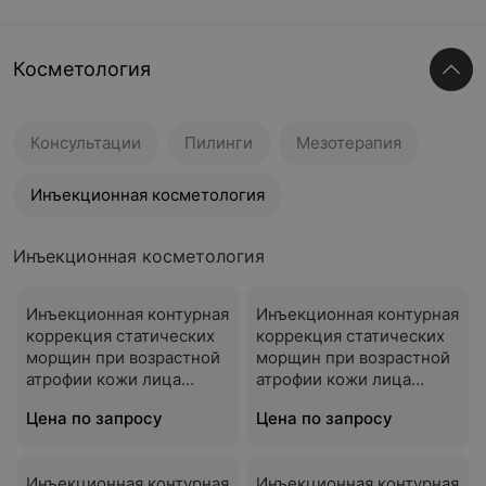
Косметология
Консультации
Пилинги
Мезотерапия
Инъекционная косметология
Инъекционная косметология
Инъекционная контурная
Инъекционная контурная
коррекция статических
коррекция статических
морщин при возрастной
морщин при возрастной
атрофии кожи лица
атрофии кожи лица
REGENYAL SUPER IDEA
Restylane LYFT
Цена по запросу
Цена по запросу
Инъекционная контурная
Инъекционная контурная