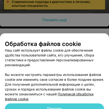
Современные подходы к диагностике и лечению,
опытные специалисты
Показать ещё
Обработка файлов cookie
О проекте
Новости проекта
Размещение рекламы
Наш сайт использует файлы cookie для обеспечения
Медицинский маркетинг
Публичный договор
удобства пользователей сайта, его улучшения, сбора
Пользовательское соглашение
Способы оплаты
статистики и предоставления персонализированных
рекомендаций.
Вакансии
Партнеры
Написать руководителю 103.by
Вы можете настроить параметры использования файлов
cookie или изменить свое согласие в более позднее время.
Написать в поддержку
Для получения дополнительной информации о целях,
Персональные настройки cookie
сроках и порядке использования файлов cookie вы
Обработка персональных данных
можете ознакомиться с нашей
Политикой обработки
файлов cookie
Принять